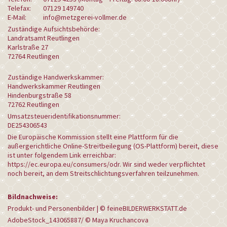
Telefax:
07129 149740
E-Mail:
info@metzgerei-vollmer.de
Zuständige Aufsichtsbehörde:
Landratsamt Reutlingen
Karlstraße 27
72764 Reutlingen
Zuständige Handwerkskammer:
Handwerkskammer Reutlingen
Hindenburgstraße 58
72762 Reutlingen
Umsatzsteueridentifikationsnummer:
DE254306543
Die Europäische Kommission stellt eine Plattform für die
außergerichtliche Online-Streitbeilegung (OS-Plattform) bereit, diese
ist unter folgendem Link erreichbar:
https://ec.europa.eu/consumers/odr
. Wir sind weder verpflichtet
noch bereit, an dem Streitschlichtungsverfahren teilzunehmen.
Bildnachweise:
Produkt- und Personenbilder | ©
feineBILDERWERKSTATT.de
AdobeStock_143065887/ © Maya Kruchancova